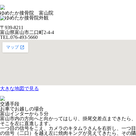
ゆめたか接骨院 富山院
〒939-8211
富山県富山市二口町2-4-4
TEL.076-493-5660
大きな地図で見る
交通手段
お車でお越しの場合
富山インターから５分
富山市内の方向へと向かってはしり、掛尾交差点まできたら、
そこを左に直進します。
一つ目の信号をこえ、
カメラのキタムラさん
を右折し、一つ目
の信号（二口）を越え左に
焼肉キング
が見えてきたら、その隣