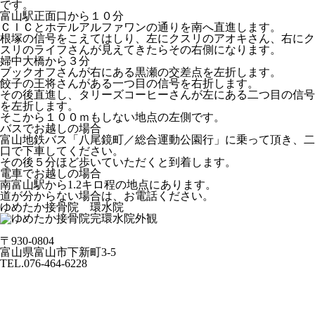
です。
富山駅正面口から１０分
ＣＩＣとホテルアルファワンの通りを南へ直進します。
根塚の信号をこえてはしり、左に
クスリのアオキさん
、右に
ク
スリのライフさん
が見えてきたらその右側になります。
婦中大橋から３分
ブックオフさん
が右にある黒瀬の交差点を左折します。
餃子の王将さん
がある一つ目の信号を右折します。
その後直進し、
タリーズコーヒーさん
が左にある二つ目の信号
を左折します。
そこから１００ｍもしない地点の左側です。
バスでお越しの場合
富山地鉄バス「
八尾鏡町／総合運動公園行
」に乗って頂き、
二
口
で下車してください。
その後５分ほど歩いていただくと到着します。
電車でお越しの場合
南富山駅
から1.2キロ程の地点にあります。
道が分からない場合は、お電話ください。
ゆめたか接骨院 環水院
〒930-0804
富山県富山市下新町3-5
TEL.076-464-6228