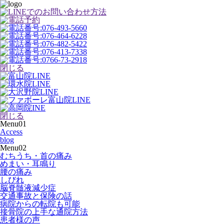
閉じる
閉じる
Menu01
Access
blog
Menu02
むちうち・首の痛み
めまい・耳鳴り
腰の痛み
しびれ
脳脊髄液減少症
交通事故と保険の話
病院からの転院も可能
接骨院の上手な通院方法
患者様の声