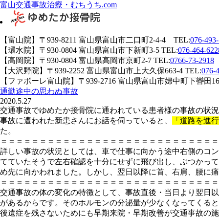
富山交通事故治療・むちうち.com
【富山院】〒939-8211 富山県富山市二口町2-4-4 TEL:
076-493
【環水院】〒930-0804 富山県富山市下新町3-5 TEL:
076-464-622
【高岡院】〒930-0804 富山県高岡市京町2-7 TEL:
0766-73-2918
【大沢野院】〒939-2252 富山県富山市上大久保663-4 TEL:
076-
【ファボーレ富山院】〒939-2716 富山県富山市婦中町下轡田165-1
通勤途中の思わぬ事故
2020.5.27
交通事故でゆめたか接骨院に通われている患者様の事故の状況
事故に遭われた新患さんにお話を伺っていると、
「道路を進行
た。
＝＝＝＝＝＝＝＝＝＝＝＝＝＝＝＝＝＝＝＝＝＝＝＝＝＝＝＝
詳しい事故の状況としては、車で仕事に向かう途中右側のコン
てていたそうで左右確認を十分にせずに飛び出し、ぶつかって
め先に向かわれました。しかし、翌日以降に首、右肩、腰に痛
＝＝＝＝＝＝＝＝＝＝＝＝＝＝＝＝＝＝＝＝＝＝＝＝＝＝＝＝
交通事故の体の変化の特徴として、事故直後・当日より翌日以
があるからです。そのホルモンの分泌量が少なくなってくると
後遺症を残さないためにも早期来院・早期改善が交通事故の施