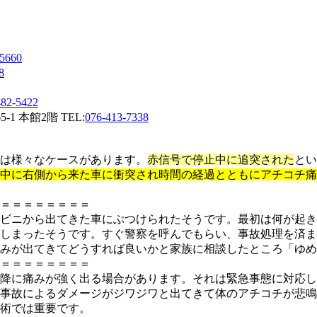
-5660
8
482-5422
 本館2階 TEL:
076-413-7338
は様々なケースがあります。
赤信号で停止中に追突された
とい
中に右側から来た車に衝突され時間の経過とともにアチコチ痛
＝＝＝＝＝＝＝＝
ビニから出てきた車にぶつけられたそうです。最初は何が起き
しまったそうです。すぐ警察を呼んでもらい、事故処理を済ま
みが出てきてどうすれば良いかと家族に相談したところ「ゆめ
＝＝＝＝＝＝＝＝
降に痛みが強く出る場合があります。それは緊急事態に対応し
事故によるダメージがジワジワと出てきて体のアチコチが悲鳴
術では重要です。