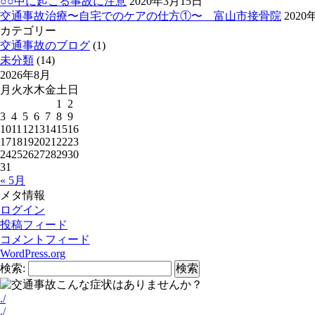
○○中に起こる事故に注意
2020年3月15日
交通事故治療〜自宅でのケアの仕方①〜 富山市接骨院
2020
カテゴリー
交通事故のブログ
(1)
未分類
(14)
2026年8月
月
火
水
木
金
土
日
1
2
3
4
5
6
7
8
9
10
11
12
13
14
15
16
17
18
19
20
21
22
23
24
25
26
27
28
29
30
31
« 5月
メタ情報
ログイン
投稿フィード
コメントフィード
WordPress.org
検索:
./
./