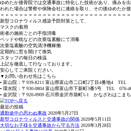
ゆめたか接骨院では交通事故に特化した技術があり、痛みを出
われた場合は警察や保険会社に連絡を取り、その後ゆめたか接
＝＝＝＝＝＝＝＝＝＝＝＝＝＝＝＝＝＝＝＝＝＝＝＝＝＝＝＝
新型コロナウィルス感染予防対策として、
マスクの着用
術者の施術ごとの手指消毒
ベッドや枕などの次亜塩素酸にて消毒
次亜塩素酸の空気清浄機稼働
定期的に窓を開けて換気
スタッフの毎日の検温
上記を徹底して行なっております。
安心してご来院ください。
▼お問い合わせ先はこちら
• 富山院：〒939-8211 富山県富山市二口町2丁目4番地4 TEL 076
• 環水院：〒930-0804 富山県富山市下新町3番5号 TEL 076-464
• 金沢院：〒920-0909 石川県金沢市袋町1-1 かなざわはこまち3階 
最近の投稿
通勤途中の思わぬ事故
2020年5月27日
新型コロナウィルスと交通事故の関係
2020年5月11日
大切なお子様を交通事故から守る方法
2020年3月28日