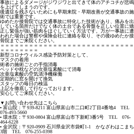
事故によるダメージがジワジワと出てきて体のアチコチが悲鳴
を上げてしまうのです。
後遺症を残さないためにも早期来院・早期改善が交通事故の施
術では重要です。
ゆめたか接骨院では交通事故に特化した技術があり、痛みを出
している箇所だけでなく体の土台である骨盤を正しい位置に矯
正し緊張が強い筋肉をほぐしていく方法です。万が一事故に遭
われた場合は警察や保険会社に連絡を取り、その後ゆめたか接
骨院までご来院ください。
＝＝＝＝＝＝＝＝＝＝＝＝＝＝＝＝＝＝＝＝＝＝＝＝＝＝＝＝
＝＝＝＝＝＝＝＝
新型コロナウィルス感染予防対策として、
マスクの着用
術者の施術ごとの手指消毒
ベッドや枕などの次亜塩素酸にて消毒
次亜塩素酸の空気清浄機稼働
定期的に窓を開けて換気
スタッフの毎日の検温
上記を徹底して行なっております。
安心してご来院ください。
▼お問い合わせ先はこちら
• 富山院：〒939-8211 富山県富山市二口町2丁目4番地4 TEL
076-493-5660
• 環水院：〒930-0804 富山県富山市下新町3番5号 TEL 076-
464-6228
• 金沢院：〒920-0909 石川県金沢市袋町1-1 かなざわはこまち
3階 TEL 076-255-0398