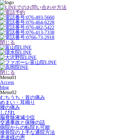
閉じる
閉じる
Menu01
Access
blog
Menu02
むちうち・首の痛み
めまい・耳鳴り
腰の痛み
しびれ
脳脊髄液減少症
交通事故と保険の話
病院からの転院も可能
接骨院の上手な通院方法
患者様の声