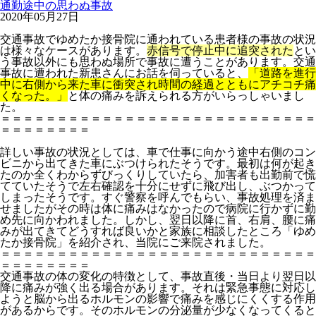
通勤途中の思わぬ事故
2020年05月27日
交通事故でゆめたか接骨院に通われている患者様の事故の状況
は様々なケースがあります。
赤信号で停止中に追突された
とい
う事故以外にも思わぬ場所で事故に遭うことがあります。交通
事故に遭われた新患さんにお話を伺っていると、
「道路を進行
中に右側から来た車に衝突され時間の経過とともにアチコチ痛
くなった。」
と体の痛みを訴えられる方がいらっしゃいまし
た。
＝＝＝＝＝＝＝＝＝＝＝＝＝＝＝＝＝＝＝＝＝＝＝＝＝＝＝＝
＝＝＝＝＝＝＝＝
詳しい事故の状況としては、車で仕事に向かう途中右側のコン
ビニから出てきた車にぶつけられたそうです。最初は何が起き
たのか全くわからずびっくりしていたら、加害者も出勤前で慌
てていたそうで左右確認を十分にせずに飛び出し、ぶつかって
しまったそうです。すぐ警察を呼んでもらい、事故処理を済ま
せましたがその時は体に痛みはなかったので病院に行かずに勤
め先に向かわれました。しかし、翌日以降に首、右肩、腰に痛
みが出てきてどうすれば良いかと家族に相談したところ「ゆめ
たか接骨院」を紹介され、当院にご来院されました。
＝＝＝＝＝＝＝＝＝＝＝＝＝＝＝＝＝＝＝＝＝＝＝＝＝＝＝＝
＝＝＝＝＝＝＝＝
交通事故の体の変化の特徴として、事故直後・当日より翌日以
降に痛みが強く出る場合があります。それは緊急事態に対応し
ようと脳から出るホルモンの影響で痛みを感じにくくする作用
があるからです。そのホルモンの分泌量が少なくなってくると